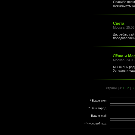
Спасибо всем!
прекрасную ра
Cвета
Москва, 25.05
Да, ребят, са
порадовалась
Лёша и Ма
Москва, 24.05
Мы очень рады
Успехов и удач
страницы:
1
|
2
|
3
* Ваше имя
* Ваш город
Ваш e-mail
* Числовой код