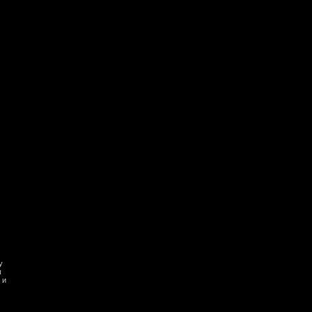
у
ы
 и