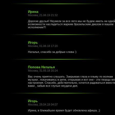
Ирина
Москва, 21.06.19 21:32
Дорогие друзья! Неужели за все лето мы не будем иметь ни одно
возможности насладиться жарким бразильским джазом в вашем
исполнении?!
Игорь
Москва, 01.06.18 17:20
Наталья, спасибо за добрые слова :)
Попова Наталья
Москва, 31.05.18 20:24
Вас очень приятно слушать. Закрываю глаза и плыву по волнам
музыки , покачиваясь в ритм, открываю и вот они - эти творцы мо
настроения. Спасибо, действительно, хочется радоваться вместе
вами , забыв все глупые неудачи дня.
Игорь
Москва, 29.04.18 04:07
Ирина, в ближайшее время будет обновлена афиша. ;)