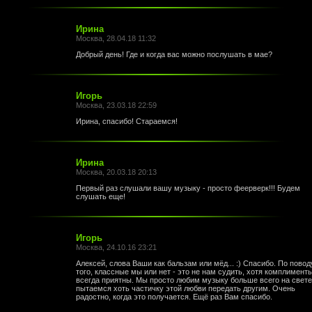
Ирина
Москва, 28.04.18 11:32
Добрый день! Где и когда вас можно послушать в мае?
Игорь
Москва, 23.03.18 22:59
Ирина, спасибо! Стараемся!
Ирина
Москва, 20.03.18 20:13
Первый раз слушали вашу музыку - просто феерверк!!! Будем
слушать еще!
Игорь
Москва, 24.10.16 23:21
Алексей, слова Ваши как бальзам или мёд... :) Спасибо. По повод
того, классные мы или нет - это не нам судить, хотя комплимент
всегда приятны. Мы просто любим музыку больше всего на свете
пытаемся хоть частичку этой любви передать другим. Очень
радостно, когда это получается. Ещё раз Вам спасибо.