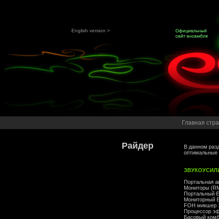
English version >
Главная стр
Райдер
В данном раз
оптимальные 
ЗВУКОУСИЛ
Портальная ак
Мониторы (RM
Портальный E
Мониторный EQ
FOH микшер 1
Процессор эф
Басовый комбо