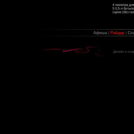
4 пюпитра для
5 0,5-л бутыл
сцене (без га
Афиша
|
Райдер
|
Сс
Дизайн и соз