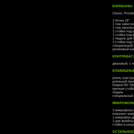
БАРАБАНЫ:
(Sonor, Premi
1 бочка 18”
1 том навесн
1 том наполь
1 стойка под 
1 стойка под
1 педаль для 
3 стойки под 
специальный 
резиновый ко
КОНТРАБАС
джазовый, с 
КЛАВИШНЫЕ
рояль (настр
рояльной (мол
Roland RD 70
крепкая стой
педаль
специальный 
МИКРОФОН
3 микрофона н
комплект микр
1 микрофон д
1 для флейты,
стойки и шну
ОСТАЛЬНОЕ