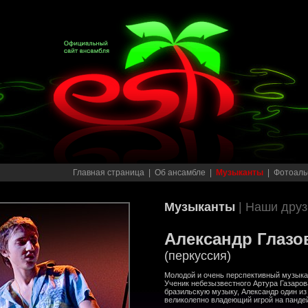
Главная страница
|
Об ансамбле
|
Музыканты
|
Фотоаль
Музыканты
| Наши друз
Александр Глазо
(перкуссия)
Молодой и очень перспективный музыка
Ученик небезызвестного Артура Газаро
бразильскую музыку, Александр один из
великолепно владеющий игрой на панде