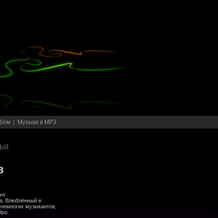
бом
|
Музыка в MP3
ья
в
нт.
ва. Влюблённый в
 немногих музыкантов,
йро.